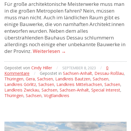
Für große architektonische Meisterwerke muss man
in die großen Metropolen fahren? Nein, müssen
muss man nicht. Auch im ländlichen Raum gibt es
einige Bauwerke, die von namhaften Architekt:innen
entworfen wurden. Neben dem alles
überstrahlenden Bauhaus Dessau schlummern
allerdings noch einige eher unbekannte Bauwerke in
der Provinz.
Weiterlesen
→
Gepostet von
Cindy Hiller
/
/
0
SEPTEMBER 8, 2023
Kommentare
/
Gepostet in
Sachsen-Anhalt
,
Dessau-Roßlau
,
Thüringen
,
Gera
,
Sachsen
,
Landkreis Bautzen
,
Sachsen
,
Landkreis Görlitz
,
Sachsen
,
Landkreis Mittelsachsen
,
Sachsen
,
Landkreis Zwickau
,
Sachsen
,
Sachsen-Anhalt
,
Special Interest
,
Thüringen
,
Sachsen
,
Vogtlandkreis