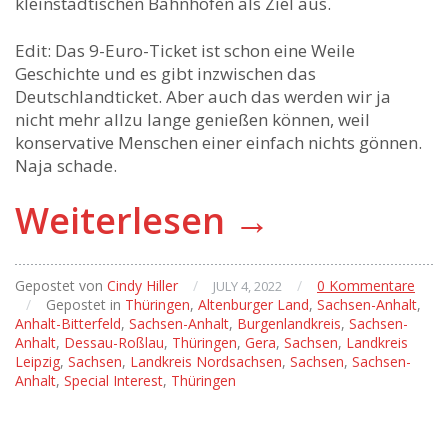
kleinstädtischen Bahnhöfen als Ziel aus.
Edit: Das 9-Euro-Ticket ist schon eine Weile
Geschichte und es gibt inzwischen das
Deutschlandticket. Aber auch das werden wir ja
nicht mehr allzu lange genießen können, weil
konservative Menschen einer einfach nichts gönnen.
Naja schade.
Weiterlesen
→
Gepostet von
Cindy Hiller
/
/
0 Kommentare
JULY 4, 2022
/
Gepostet in
Thüringen
,
Altenburger Land
,
Sachsen-Anhalt
,
Anhalt-Bitterfeld
,
Sachsen-Anhalt
,
Burgenlandkreis
,
Sachsen-
Anhalt
,
Dessau-Roßlau
,
Thüringen
,
Gera
,
Sachsen
,
Landkreis
Leipzig
,
Sachsen
,
Landkreis Nordsachsen
,
Sachsen
,
Sachsen-
Anhalt
,
Special Interest
,
Thüringen