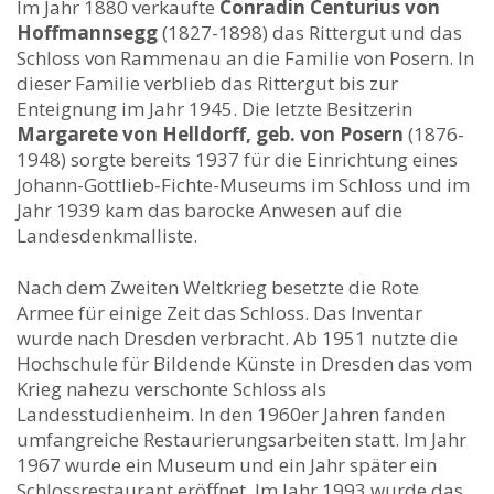
Im Jahr 1880 verkaufte
Conradin Centurius von
Hoffmannsegg
(1827-1898) das Rittergut und das
Schloss von Rammenau an die Familie von Posern. In
dieser Familie verblieb das Rittergut bis zur
Enteignung im Jahr 1945. Die letzte Besitzerin
Margarete von Helldorff, geb. von Posern
(1876-
1948) sorgte bereits 1937 für die Einrichtung eines
Johann-Gottlieb-Fichte-Museums im Schloss und im
Jahr 1939 kam das barocke Anwesen auf die
Landesdenkmalliste.
Nach dem Zweiten Weltkrieg besetzte die Rote
Armee für einige Zeit das Schloss. Das Inventar
wurde nach Dresden verbracht. Ab 1951 nutzte die
Hochschule für Bildende Künste in Dresden das vom
Krieg nahezu verschonte Schloss als
Landesstudienheim. In den 1960er Jahren fanden
umfangreiche Restaurierungsarbeiten statt. Im Jahr
1967 wurde ein Museum und ein Jahr später ein
Schlossrestaurant eröffnet. Im Jahr 1993 wurde das