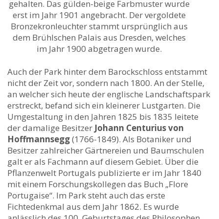
gehalten. Das gülden-beige Farbmuster wurde
erst im Jahr 1901 angebracht. Der vergoldete
Bronzekronleuchter stammt ursprünglich aus
dem Brühlschen Palais aus Dresden, welches
im Jahr 1900 abgetragen wurde.
Auch der Park hinter dem Barockschloss entstammt
nicht der Zeit vor, sondern nach 1800. An der Stelle,
an welcher sich heute der englische Landschaftspark
erstreckt, befand sich ein kleinerer Lustgarten. Die
Umgestaltung in den Jahren 1825 bis 1835 leitete
der damalige Besitzer
Johann Centurius von
Hoffmannsegg
(1766-1849). Als Botaniker und
Besitzer zahlreicher Gärtnereien und Baumschulen
galt er als Fachmann auf diesem Gebiet. Über die
Pflanzenwelt Portugals publizierte er im Jahr 1840
mit einem Forschungskollegen das Buch „Flore
Portugaise“. Im Park steht auch das erste
Fichtedenkmal aus dem Jahr 1862. Es wurde
anlässlich des 100. Geburtstages des Philosophen